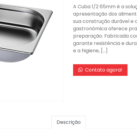
A Cuba 1/2 65mm é a soluç
apresentação dos alimento
sua construção durável e d
gastronômica oferece prat
preparação. Fabricada com
garante resistência e durab
e a higiene, […]
Contato agora!
Descrição