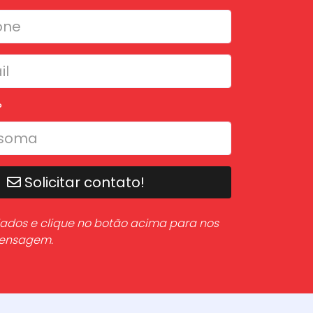
?
Solicitar contato!
ados e clique no botão acima para nos
mensagem.