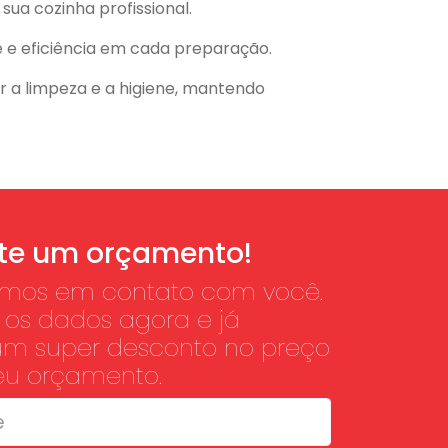
ua cozinha profissional.
e e eficiência em cada preparação.
ar a limpeza e a higiene, mantendo
ite um orçamento!
amos em contato com você.
os dados agora e já
um super desconto no preço
seu orçamento.