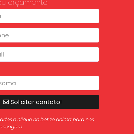
seu orçamento.
Solicitar contato!
ados e clique no botão acima para nos
mensagem.