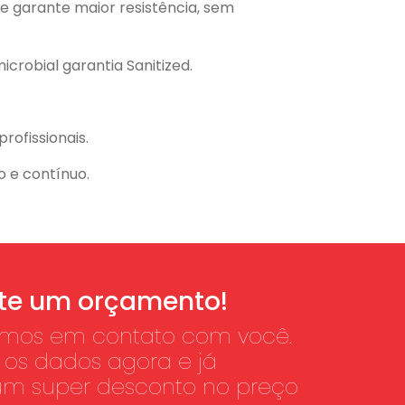
e garante maior resistência, sem
crobial garantia Sanitized.
rofissionais.
o e contínuo.
ite um orçamento!
amos em contato com você.
os dados agora e já
um super desconto no preço