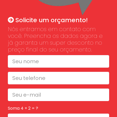
Solicite um orçamento!
Nós entramos em contato com
você. Preencha os dados agora e
já garanta um super desconto no
preço final do seu orçamento.
Soma 4 + 2 = ?