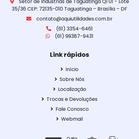
Setor de Industrias de Taguatinga QI 01 - Lote
35/36 CEP: 72135-010 Taguatinga – Brasília – DF
contato@aquiutilidades.com.br
(61) 3354-6461
(61) 99387-9431
Link rápidos
Início
Sobre Nós
Localização
Trocas e Devoluções
Fale Conosco
Webmail